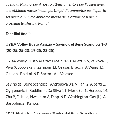
quella di Milano, per il nostro atteggiamento e per l’aggressività
che abbiamo messo in campo. Un po’ di rammarico per il quarto
set perso al 23, ma abbiamo messo delle ottime basi per la
prossima trasferta a Roma”
Tabellini finali:
UYBA Volley Busto Arsizio – Savino del Bene Scandicci 1-3
(20-25, 25-20, 19-25, 23-25)
UYBA Volley Busto Arsizio: Frosini 16, Carletti 26, Valkova 1,
Piva 9, Sobolska 9; Zannoni (L). Ceasar, Bracchi 3, Wang (L),
Giuliani, Boldini. N.E. Sartori. All. Velasco.
Savino del Bene Scandicci: Antropova 31, Villani 2, Alberti 1,
Ognjenovic 5, Ruddins 4, Da Silva 11; Merlo (L) 1. Herbots 14,
Zhu 9, Di Iulio, Nwakalor 3, Diop. N.E. Washington, Gay (L). All.
Barbolini, 2° Kantor.
MVP: Ekaterina Antropova (Savino del Bene Scandicci)